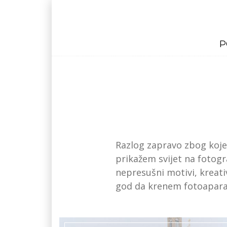
P
Razlog zapravo zbog koje
prikažem svijet na fotogr
nepresušni motivi, kreati
god da krenem fotoaparat