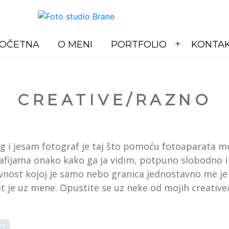
OČETNA
O MENI
PORTFOLIO
KONTA
CREATIVE/RAZNO
g i jesam fotograf je taj što pomoću fotoaparata m
afijama onako kako ga ja vidim, potpuno slobodno i 
vnost kojoj je samo nebo granica jednostavno me je 
 je uz mene. Opustite se uz neke od mojih creative/